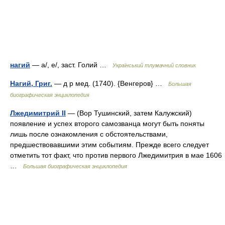
нагий
— а/, е/, заст. Голий …
Український тлумачний словник
Нагий, Григ.
— д р мед. (1740). {Венгеров} …
Большая
биографическая энциклопедия
Лжедимитрий II
— (Вор Тушинский, затем Калужский)
появление и успех второго самозванца могут быть поняты
лишь после ознакомления с обстоятельствами,
предшествовавшими этим событиям. Прежде всего следует
отметить тот факт, что против первого Лжедимитрия в мае 1606
…
Большая биографическая энциклопедия