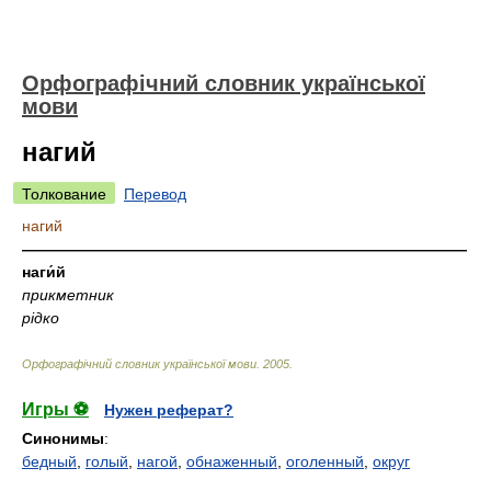
Орфографічний словник української
мови
нагий
Толкование
Перевод
нагий
—————————————————————————————
наги́й
прикметник
рідко
Орфографічний словник української мови
.
2005
.
Игры ⚽
Нужен реферат?
Синонимы
:
бедный
,
голый
,
нагой
,
обнаженный
,
оголенный
,
округ