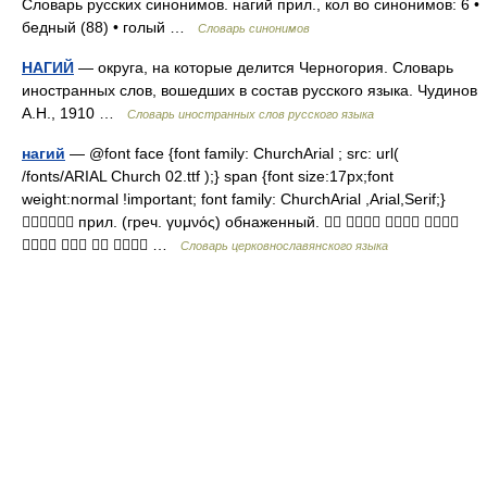
Словарь русских синонимов. нагий прил., кол во синонимов: 6 •
бедный (88) • голый …
Словарь синонимов
НАГИЙ
— округа, на которые делится Черногория. Словарь
иностранных слов, вошедших в состав русского языка. Чудинов
А.Н., 1910 …
Словарь иностранных слов русского языка
нагий
— @font face {font family: ChurchArial ; src: url(
/fonts/ARIAL Church 02.ttf );} span {font size:17px;font
weight:normal !important; font family: ChurchArial ,Arial,Serif;}
 прил. (греч. γυμνός) обнаженный.    
    …
Словарь церковнославянского языка