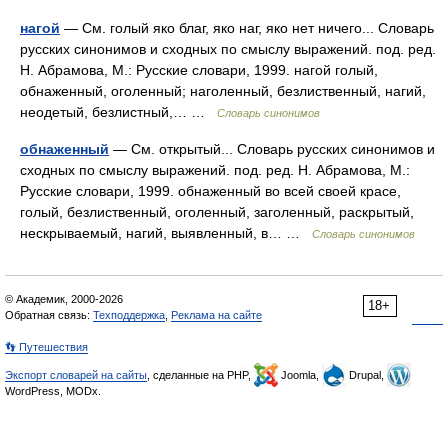
нагой
— См. голый яко благ, яко наг, яко нет ничего... Словарь
русских синонимов и сходных по смыслу выражений. под. ред.
Н. Абрамова, М.: Русские словари, 1999. нагой голый,
обнаженный, оголенный; наголенный, безлиственный, нагий,
неодетый, безлистный,… …
Словарь синонимов
обнаженный
— См. открытый... Словарь русских синонимов и
сходных по смыслу выражений. под. ред. Н. Абрамова, М.:
Русские словари, 1999. обнаженный во всей своей красе,
голый, безлиственный, оголенный, заголенный, раскрытый,
нескрываемый, нагий, выявленный, в… …
Словарь синонимов
© Академик, 2000-2026
18+
Обратная связь:
Техподдержка
,
Реклама на сайте
👣 Путешествия
Экспорт словарей на сайты
, сделанные на PHP,
Joomla,
Drupal,
WordPress, MODx.