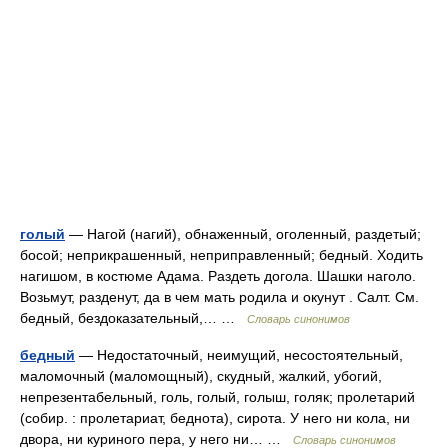
голый
— Нагой (нагий), обнаженный, оголенный, раздетый;
босой; неприкрашенный, неприправленный; бедный. Ходить
нагишом, в костюме Адама. Раздеть догола. Шашки наголо.
Возьмут, разденут, да в чем мать родила и окунут . Салт. См.
бедный, бездоказательный,… …
Словарь синонимов
бедный
— Недостаточный, неимущий, несостоятельный,
маломочный (маломощный), скудный, жалкий, убогий,
непрезентабельный, голь, голый, голыш, голяк; пролетарий
(собир. : пролетариат, беднота), сирота. У него ни кола, ни
двора, ни куриного пера, у него ни… …
Словарь синонимов